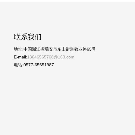
联系我们
地址:中国浙江省瑞安市东山街道敬业路65号
E-mail:
13646565768@163.com
电话:0577-65651987