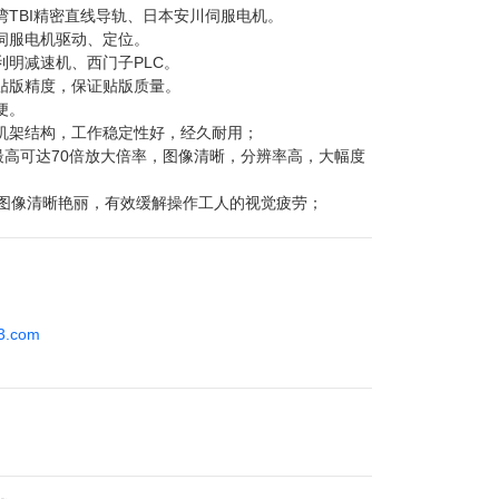
湾TBI精密直线导轨、日本安川伺服电机。
伺服电机驱动、定位。
利明减速机、西门子PLC。
贴版精度，保证贴版质量。
便。
机架结构，工作稳定性好，经久耐用；
，最高可达70倍放大倍率，图像清晰，分辨率高，大幅度
，图像清晰艳丽，有效缓解操作工人的视觉疲劳；
3.com